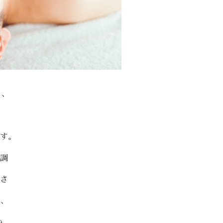
り、
す。
調
さ
、
い